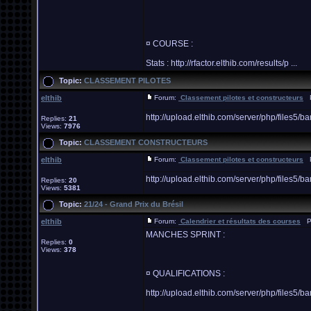
¤ COURSE :
Stats : http://rfactor.elthib.com/results/p ...
Topic:
CLASSEMENT PILOTES
elthib
Forum:
Classement pilotes et constructeurs
Po
http://upload.elthib.com/server/php/file
Replies:
21
Views:
7976
Topic:
CLASSEMENT CONSTRUCTEURS
elthib
Forum:
Classement pilotes et constructeurs
Po
http://upload.elthib.com/server/php/file
Replies:
20
Views:
5381
Topic:
21/24 - Grand Prix du Brésil
elthib
Forum:
Calendrier et résultats des courses
Po
MANCHES SPRINT :
Replies:
0
Views:
378
¤ QUALIFICATIONS :
http://upload.elthib.com/server/php/file