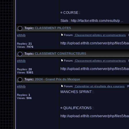
¤ COURSE :
Stats : http://rfactor.elthib.com/results/p ...
Topic:
CLASSEMENT PILOTES
elthib
Forum:
Classement pilotes et constructeurs
Po
http://upload.elthib.com/server/php/file
Replies:
21
Views:
7976
Topic:
CLASSEMENT CONSTRUCTEURS
elthib
Forum:
Classement pilotes et constructeurs
Po
http://upload.elthib.com/server/php/file
Replies:
20
Views:
5381
Topic:
20/24 - Grand Prix du Mexique
elthib
Forum:
Calendrier et résultats des courses
Po
MANCHES SPRINT :
Replies:
1
Views:
506
¤ QUALIFICATIONS :
http://upload.elthib.com/server/php/file