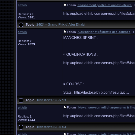
elthib
Forum:
Classement pilotes et constructeurs
Po
http://upload.elthib.com/server/php/file
Replies:
20
Views:
5381
Topic:
24/24 - Grand Prix d'Abu Dhabi
elthib
Forum:
Calendrier et résultats des courses
Po
MANCHES SPRINT :
Replies:
0
Views:
1029
¤ QUALIFICATIONS :
http://upload.elthib.com/server/php/file
¤ COURSE :
Stats : http://rfactor.elthib.com/results/p ...
Topic:
Transferts S2 -> S3
elthib
Forum:
News, serveur, téléchargements & lin
http://upload.elthib.com/server/php/file
Replies:
1
Views:
1243
Topic:
Transferts S2 -> S3
elthib
Forum:
News, serveur, téléchargements & lin