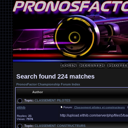
Search found 224 matches
PronosFactor Championship Forum Index
Author
Topic:
CLASSEMENT PILOTES
elthib
Forum:
Classement pilotes et constructeurs
Po
http://upload.elthib.com/server/php/file
Replies:
21
Views:
7976
Topic:
CLASSEMENT CONSTRUCTEURS