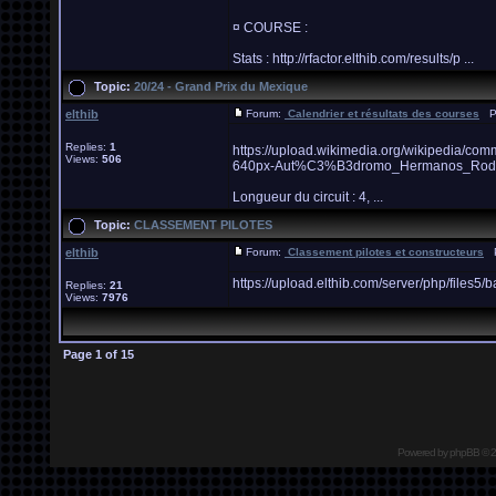
¤ COURSE :
Stats : http://rfactor.elthib.com/results/p ...
Topic:
20/24 - Grand Prix du Mexique
elthib
Forum:
Calendrier et résultats des courses
Po
Replies:
1
https://upload.wikimedia.org/wikipedi
Views:
506
640px-Aut%C3%B3dromo_Hermanos_Rod
Longueur du circuit : 4, ...
Topic:
CLASSEMENT PILOTES
elthib
Forum:
Classement pilotes et constructeurs
Po
https://upload.elthib.com/server/php/fil
Replies:
21
Views:
7976
Page
1
of
15
Powered by
phpBB
© 2