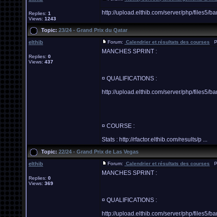
http://upload.elthib.com/server/php/file
Replies:
1
Views:
1243
Topic:
23/24 - Grand Prix du Qatar
elthib
Forum:
Calendrier et résultats des courses
Po
MANCHES SPRINT :
Replies:
0
Views:
437
¤ QUALIFICATIONS :
http://upload.elthib.com/server/php/file
¤ COURSE :
Stats : http://rfactor.elthib.com/results/p ...
Topic:
22/24 - Grand Prix de Las Vegas
elthib
Forum:
Calendrier et résultats des courses
Po
MANCHES SPRINT :
Replies:
0
Views:
369
¤ QUALIFICATIONS :
http://upload.elthib.com/server/php/file