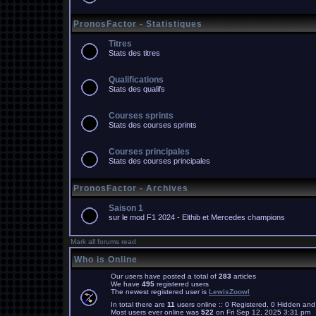
PronosFactor - Statistiques
Titres
Stats des titres
Qualifications
Stats des qualifs
Courses sprints
Stats des courses sprints
Courses principales
Stats des courses principales
PronosFactor - Archives
Saison 1
sur le mod F1 2024 - Elthib et Mercedes champions
Mark all forums read
Who is Online
Our users have posted a total of
283
articles
We have
495
registered users
The newest registered user is
LewisZoowl
In total there are
11
users online :: 0 Registered, 0 Hidden an
Most users ever online was
522
on Fri Sep 12, 2025 3:31 pm