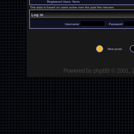
Registered Users: None
This data is based on users active over the past five minutes
Log in
Username:
Password:
New posts
Powered by
phpBB
© 2001, 