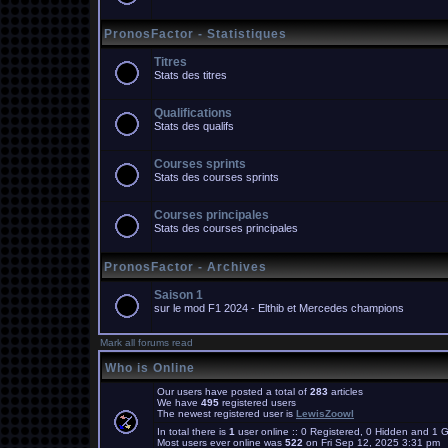
PronosFactor - Statistiques
Titres
Stats des titres
Qualifications
Stats des qualifs
Courses sprints
Stats des courses sprints
Courses principales
Stats des courses principales
PronosFactor - Archives
Saison 1
sur le mod F1 2024 - Elthib et Mercedes champions
Mark all forums read
Who is Online
Our users have posted a total of
283
articles
We have
495
registered users
The newest registered user is
LewisZoowl
In total there is
1
user online :: 0 Registered, 0 Hidden and 1
Most users ever online was
522
on Fri Sep 12, 2025 3:31 pm