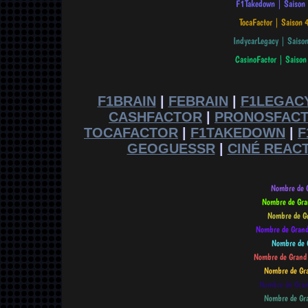
F1BRAIN
|
FEBRAIN
|
F1LEGAC
CASHFACTOR
|
PRONOSFAC
TOCAFACTOR
|
F1TAKEDOWN
|
F
GEOGUESSR
|
CINÉ REAC