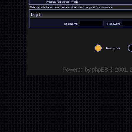
Registered Users: None
This data is based on users active over the past five minutes
Log in
Username:
Password:
New posts
Powered by
phpBB
© 2001, 