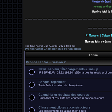
----------------------------------
---------
The time now is Sun Aug 09, 2026 4:48 pm
PronosFactor Championship Forum Index
Forum
PronosFactor - Saison 2
News, serveur, téléchargements & line-up
IP SERVEUR : 25.52.196.14 | téléchargez les mods et circuits
Banque, règlement
Toute l'adminstration du championnat
Calendrier et résultats des courses
Calendrier et résultats des courses la saison en cours
Classement pilotes et constructeurs
Les classements de la saison en cours