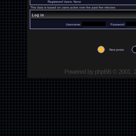
Registered Users: None
This data is based on users active over the past five minutes
Log in
Username:
Password:
New posts
Powered by
phpBB
© 2001, 