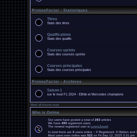
PronosFactor - Statistiques
Titres
Stats des titres
Qualifications
Stats des qualifs
Courses sprints
Stats des courses sprints
Courses principales
Stats des courses principales
PronosFactor - Archives
Saison 1
sur le mod F1 2024 - Elthib et Mercedes champions
Mark all forums read
Who is Online
Our users have posted a total of
283
articles
We have
495
registered users
The newest registered user is
LewisZoowl
In total there are
3
users online :: 0 Registered, 0 Hidden and
Most users ever online was
522
on Fri Sep 12, 2025 3:31 pm