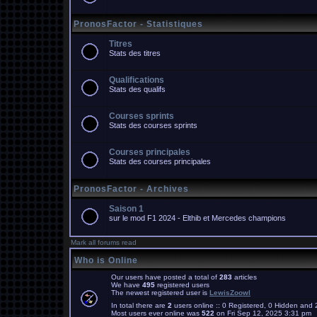
PronosFactor - Statistiques
Titres
Stats des titres
Qualifications
Stats des qualifs
Courses sprints
Stats des courses sprints
Courses principales
Stats des courses principales
PronosFactor - Archives
Saison 1
sur le mod F1 2024 - Elthib et Mercedes champions
Mark all forums read
Who is Online
Our users have posted a total of
283
articles
We have
495
registered users
The newest registered user is
LewisZoowl
In total there are
2
users online :: 0 Registered, 0 Hidden and
Most users ever online was
522
on Fri Sep 12, 2025 3:31 pm