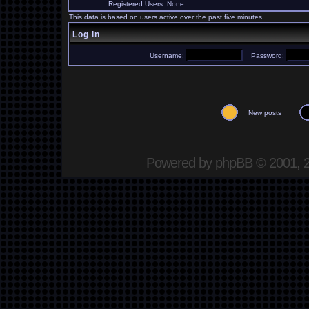
Registered Users: None
This data is based on users active over the past five minutes
Log in
Username:
Password:
New posts
Powered by
phpBB
© 2001, 