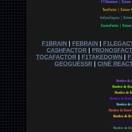
F1BRAIN
|
FEBRAIN
|
F1LEGAC
CASHFACTOR
|
PRONOSFAC
TOCAFACTOR
|
F1TAKEDOWN
|
F
GEOGUESSR
|
CINÉ REAC