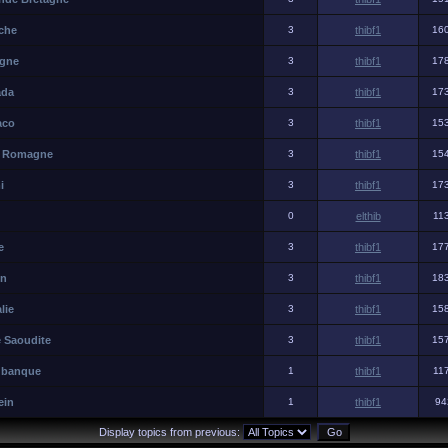
iche
3
thibf1
16
agne
3
thibf1
17
ada
3
thibf1
17
aco
3
thibf1
15
ie Romagne
3
thibf1
15
i
3
thibf1
17
0
elthib
11
e
3
thibf1
17
on
3
thibf1
18
lie
3
thibf1
15
e Saoudite
3
thibf1
15
a banque
1
thibf1
11
ein
1
thibf1
94
Display topics from previous: