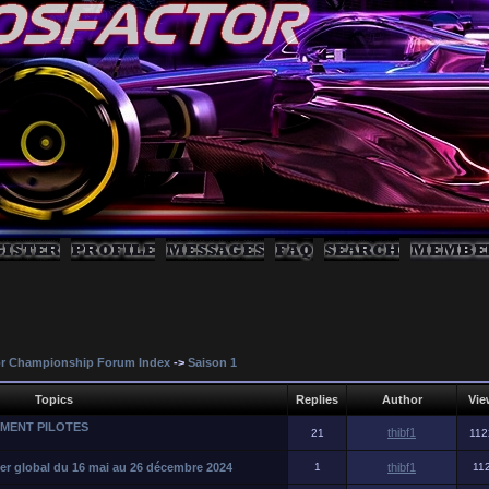
r Championship Forum Index
->
Saison 1
Topics
Replies
Author
Vie
MENT PILOTES
thibf1
21
112
er global du 16 mai au 26 décembre 2024
1
thibf1
11