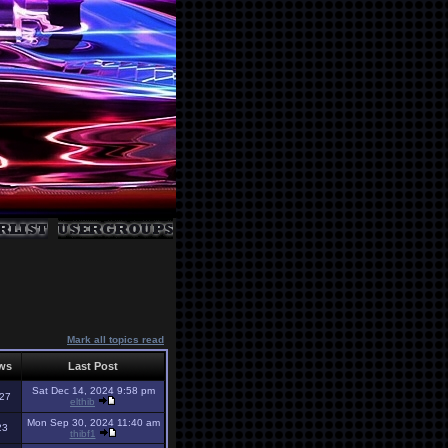
Mark all topics read
ws
Last Post
Sat Dec 14, 2024 9:58 pm
27
elthib
Mon Sep 30, 2024 11:40 am
23
thibf1