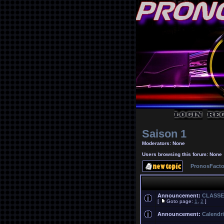
Saison 1
Moderators: None
Users browsing this forum: None
PronosFacto
Announcement:
CLASSE
[
Goto page:
1
,
2
]
Announcement:
Calendri