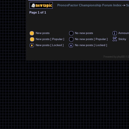
PronosFactor Championship Forum Index
->
S
Page
1
of
1
New posts
No new posts
Announ
New posts [ Popular ]
No new posts [ Popular ]
Sticky
New posts [ Locked ]
No new posts [ Locked ]
Powered by
phpBB
© 2