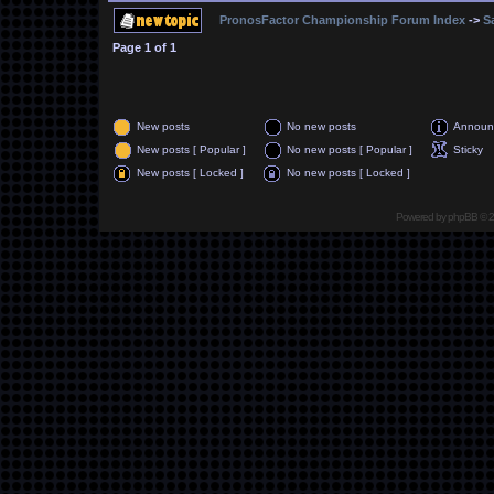
PronosFactor Championship Forum Index
->
S
Page
1
of
1
New posts
No new posts
Announ
New posts [ Popular ]
No new posts [ Popular ]
Sticky
New posts [ Locked ]
No new posts [ Locked ]
Powered by
phpBB
© 2