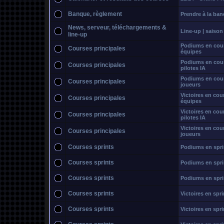
Banque, règlement
Prendre à la ba
News, serveur, téléchargements &
Line-up | saison
line-up
Podiums en cour
Courses principales
équipes
Podiums en cour
Courses principales
pilotes IA
Podiums en cour
Courses principales
joueurs
Victoires en cou
Courses principales
équipes
Victoires en cou
Courses principales
pilotes IA
Victoires en cou
Courses principales
joueurs
Courses sprints
Podiums en spri
Courses sprints
Podiums en sprin
Courses sprints
Podiums en spri
Courses sprints
Victoires en spr
Courses sprints
Victoires en spri