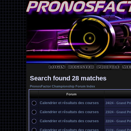
Search found 28 matches
PronosFactor Championship Forum Index
Forum
Calendrier et résultats des courses
24/24 - Grand Pr
Calendrier et résultats des courses
23/24 - Grand Pr
Calendrier et résultats des courses
22/24 - Grand Pr
Calendrier et résultats des courses
21/24 - Grand Pri