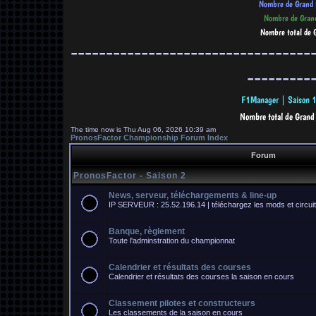
----------------------------------
---------
The time now is Thu Aug 06, 2026 10:39 am
PronosFactor Championship Forum Index
Forum
PronosFactor - Saison 2
News, serveur, téléchargements & line-up
IP SERVEUR : 25.52.196.14 | téléchargez les mods et circuits
Banque, règlement
Toute l'adminstration du championnat
Calendrier et résultats des courses
Calendrier et résultats des courses la saison en cours
Classement pilotes et constructeurs
Les classements de la saison en cours