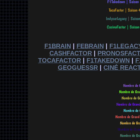
F1BRAIN
|
FEBRAIN
|
F1LEGAC
CASHFACTOR
|
PRONOSFAC
TOCAFACTOR
|
F1TAKEDOWN
|
F
GEOGUESSR
|
CINÉ REAC