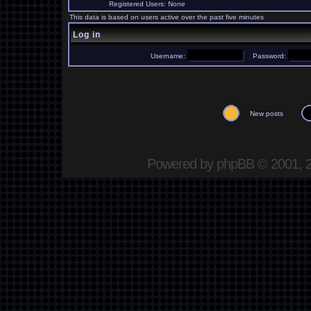
Registered Users: None
This data is based on users active over the past five minutes
Log in
Username:
Password:
New posts
Powered by
phpBB
© 2001, 