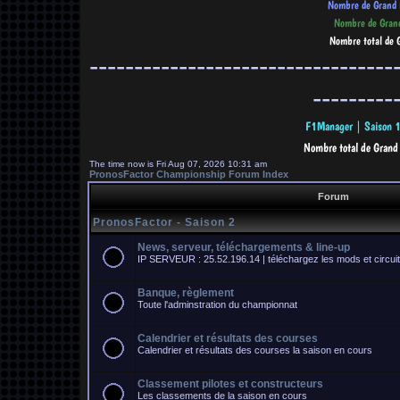
----------------------------------
---------
The time now is Fri Aug 07, 2026 10:31 am
PronosFactor Championship Forum Index
Forum
PronosFactor - Saison 2
News, serveur, téléchargements & line-up
IP SERVEUR : 25.52.196.14 | téléchargez les mods et circuits
Banque, règlement
Toute l'adminstration du championnat
Calendrier et résultats des courses
Calendrier et résultats des courses la saison en cours
Classement pilotes et constructeurs
Les classements de la saison en cours