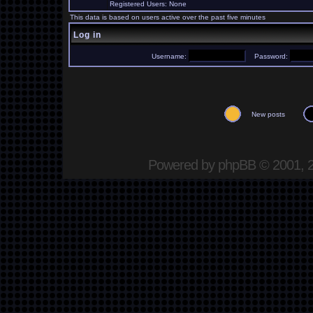
Registered Users: None
This data is based on users active over the past five minutes
Log in
Username:
Password:
New posts
Powered by
phpBB
© 2001, 