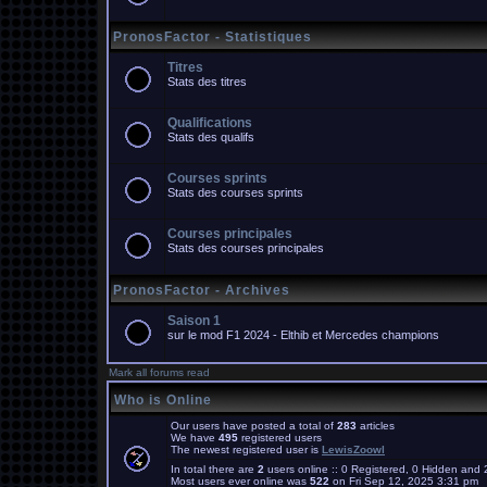
PronosFactor - Statistiques
Titres
Stats des titres
Qualifications
Stats des qualifs
Courses sprints
Stats des courses sprints
Courses principales
Stats des courses principales
PronosFactor - Archives
Saison 1
sur le mod F1 2024 - Elthib et Mercedes champions
Mark all forums read
Who is Online
Our users have posted a total of
283
articles
We have
495
registered users
The newest registered user is
LewisZoowl
In total there are
2
users online :: 0 Registered, 0 Hidden and
Most users ever online was
522
on Fri Sep 12, 2025 3:31 pm