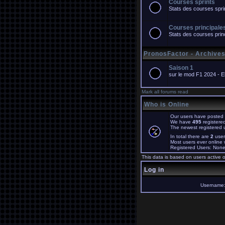
Courses sprints
Stats des courses spri
Courses principale
Stats des courses prin
PronosFactor - Archive
Saison 1
sur le mod F1 2024 - 
Mark all forums read
Who is Online
Our users have posted 
We have
495
registere
The newest registered 
In total there are
2
user
Most users ever online
Registered Users: Non
This data is based on users active o
Log in
Username