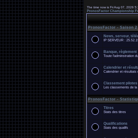
The time now is Fri Aug 07, 2026 5
PronosFactor Championship F
PronosFactor - Saison 2
News, serveur, tél
IP SERVEUR : 25.52.196
Banque, règlement
Toute l'adminstration 
Calendrier et résul
Calendrier et résultat
Classement pilotes
Les classements de la
PronosFactor - Statisti
Titres
Stats des titres
Qualifications
Stats des qualifs