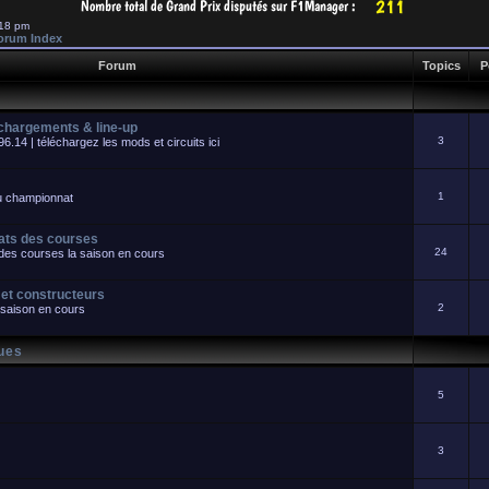
:18 pm
orum Index
Forum
Topics
P
échargements & line-up
3
.14 | téléchargez les mods et circuits ici
1
du championnat
tats des courses
24
s des courses la saison en cours
 et constructeurs
2
 saison en cours
ques
5
3