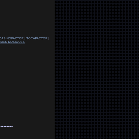
CASINOFACTOR
|
TOCAFACTOR
|
|
MES MUSIQUES
---------