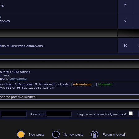
6
nts
s
6
cipales
s
30
Elthib et Mercedes champions
a total of
283
articles
d users
user is
LewisZoowl
s online :: 0 Registered, 0 Hidden and 2 Guests [
Administrator
] [
Moderator
]
 was
522
on Fri Sep 12, 2025 3:31 pm
e
ver the past five minutes
:
Password:
Log me on automatically each visit
New posts
No new posts
Forum is locked