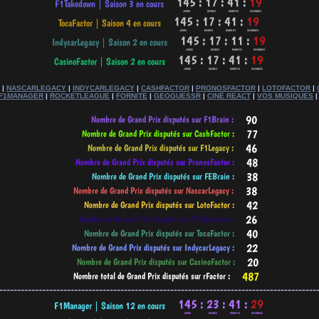
|
NASCARLEGACY
|
INDYCARLEGACY
|
CASHFACTOR
|
PRONOSFACTOR
|
LOTOFACTOR
|
F1MANAGER
|
ROCKETLEAGUE
|
FORNITE
|
GEOGUESSR
|
CINÉ REACT
|
VOS MUSIQUES
-----------------------------------------------------------------------------------------