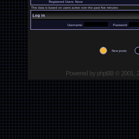
Registered Users: None
This data is based on users active over the past five minutes
Log in
Username:
Password:
New posts
Powered by
phpBB
© 2001, 