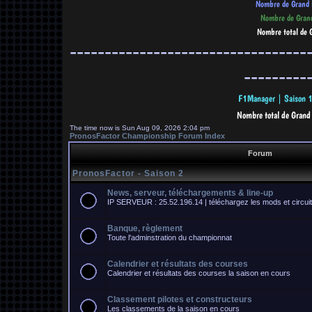
----------------------------------
---------
The time now is Sun Aug 09, 2026 2:04 pm
PronosFactor Championship Forum Index
Forum
PronosFactor - Saison 2
News, serveur, téléchargements & line-up
IP SERVEUR : 25.52.196.14 | téléchargez les mods et circuits
Banque, règlement
Toute l'adminstration du championnat
Calendrier et résultats des courses
Calendrier et résultats des courses la saison en cours
Classement pilotes et constructeurs
Les classements de la saison en cours