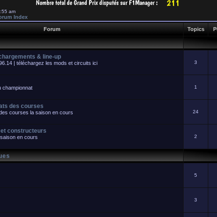
1:55 am
orum Index
Forum
Topics
P
échargements & line-up
3
.14 | téléchargez les mods et circuits ici
1
du championnat
tats des courses
24
s des courses la saison en cours
 et constructeurs
2
 saison en cours
ques
5
3