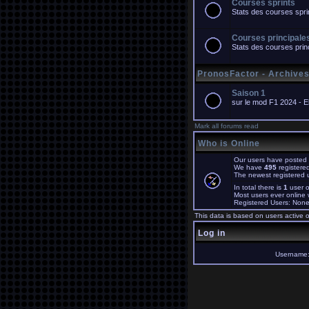
Courses sprints
Stats des courses spri
Courses principale
Stats des courses prin
PronosFactor - Archive
Saison 1
sur le mod F1 2024 - 
Mark all forums read
Who is Online
Our users have posted 
We have
495
registere
The newest registered 
In total there is
1
user o
Most users ever online
Registered Users: Non
This data is based on users active o
Log in
Username