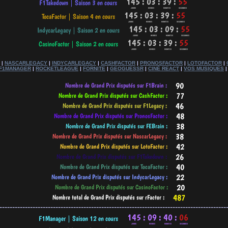
|
NASCARLEGACY
|
INDYCARLEGACY
|
CASHFACTOR
|
PRONOSFACTOR
|
LOTOFACTOR
|
F1MANAGER
|
ROCKETLEAGUE
|
FORNITE
|
GEOGUESSR
|
CINÉ REACT
|
VOS MUSIQUES
-----------------------------------------------------------------------------------------