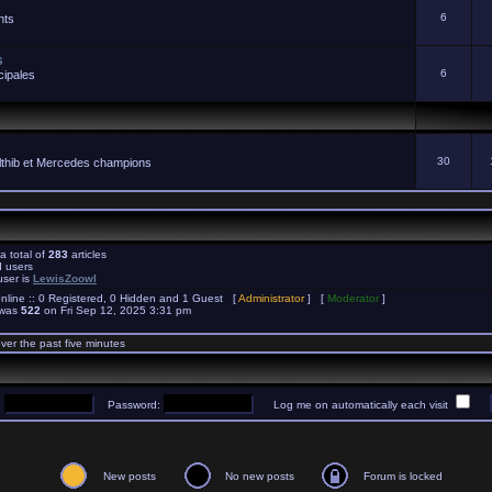
6
nts
s
6
cipales
s
30
Elthib et Mercedes champions
a total of
283
articles
d users
user is
LewisZoowl
nline :: 0 Registered, 0 Hidden and 1 Guest [
Administrator
] [
Moderator
]
 was
522
on Fri Sep 12, 2025 3:31 pm
e
ver the past five minutes
:
Password:
Log me on automatically each visit
New posts
No new posts
Forum is locked