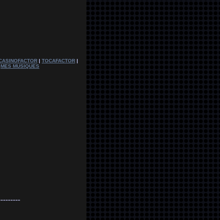
CASINOFACTOR
|
TOCAFACTOR
|
|
MES MUSIQUES
---------