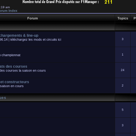
7:19 am
orum Index
Forum
Topics
P
échargements & line-up
3
.14 | téléchargez les mods et circuits ici
1
du championnat
tats des courses
24
s des courses la saison en cours
 et constructeurs
2
 saison en cours
ques
5
3