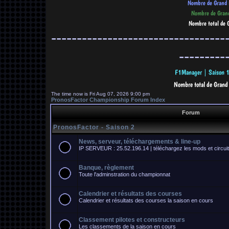
----------------------------------
---------
The time now is Fri Aug 07, 2026 9:00 pm
PronosFactor Championship Forum Index
Forum
PronosFactor - Saison 2
News, serveur, téléchargements & line-up
IP SERVEUR : 25.52.196.14 | téléchargez les mods et circuits
Banque, règlement
Toute l'adminstration du championnat
Calendrier et résultats des courses
Calendrier et résultats des courses la saison en cours
Classement pilotes et constructeurs
Les classements de la saison en cours